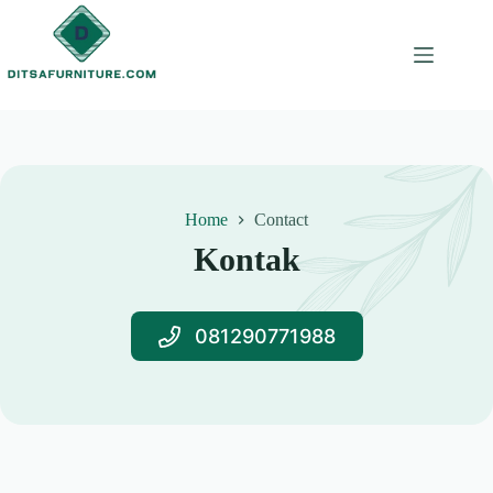
Skip
to
content
Home
Contact
Kontak
081290771988